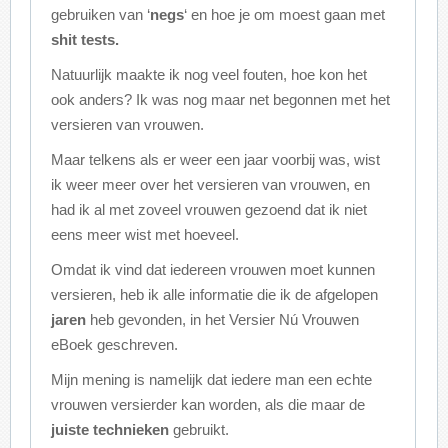
gebruiken van ‘
negs
‘ en hoe je om moest gaan met
shit tests.
Natuurlijk maakte ik nog veel fouten, hoe kon het
ook anders? Ik was nog maar net begonnen met het
versieren van vrouwen.
Maar telkens als er weer een jaar voorbij was, wist
ik weer meer over het versieren van vrouwen, en
had ik al met zoveel vrouwen gezoend dat ik niet
eens meer wist met hoeveel.
Omdat ik vind dat iedereen vrouwen moet kunnen
versieren, heb ik alle informatie die ik de afgelopen
jaren
heb gevonden, in het Versier Nú Vrouwen
eBoek geschreven.
Mijn mening is namelijk dat iedere man een echte
vrouwen versierder kan worden, als die maar de
juiste technieken
gebruikt.