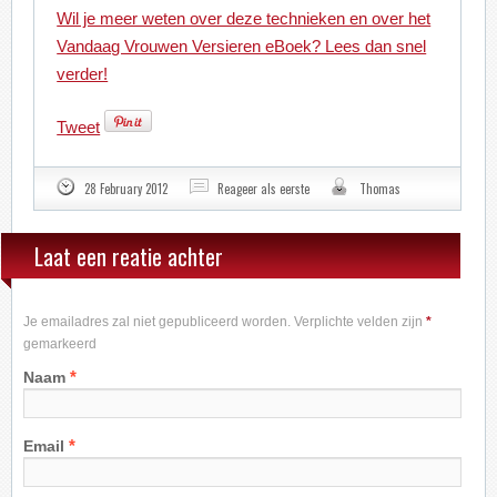
Wil je meer weten over deze technieken en over het
Vandaag Vrouwen Versieren eBoek? Lees dan snel
verder!
Tweet
28 February 2012
Reageer als eerste
Thomas
Laat een reatie achter
Je emailadres zal niet gepubliceerd worden. Verplichte velden zijn
*
gemarkeerd
*
Naam
*
Email