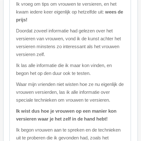
Ik vroeg om tips om vrouwen te versieren, en het
kwam iedere keer eigenlijk op hetzelfde uit:
wees de
prijs!
Doordat zoveel informatie had gelezen over het
versieren van vrouwen, vond ik de kunst achter het
versieren minstens zo interessant als het vrouwen
versieren zelf.
Ik las alle informatie die ik maar kon vinden, en
begon het op den duur ook te testen.
Waar mijn vrienden niet wisten hoe ze nu eigenlijk de
vrouwen versierden, las ik alle informatie over
speciale technieken om vrouwen te versieren.
Ik wist dus hoe je vrouwen op een manier kon
versieren waar je het zelf in de hand hebt!
Ik begon vrouwen aan te spreken en de technieken
uit te proberen die ik gevonden had, zoals het