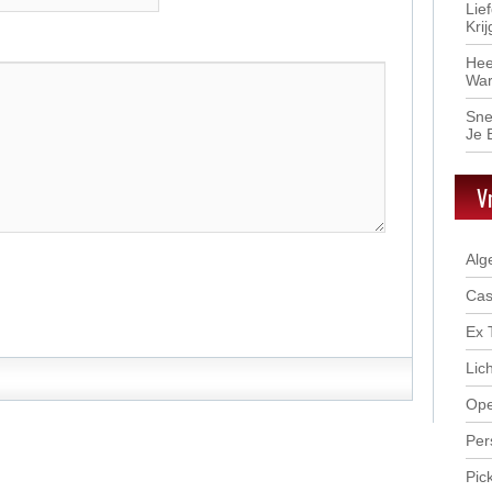
Lie
Kri
Hee
War
Sne
Je 
V
Alg
Cas
Ex 
Lic
Ope
Per
Pic