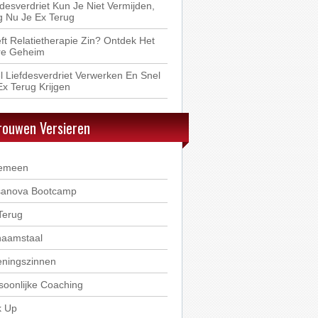
fdesverdriet Kun Je Niet Vermijden,
jg Nu Je Ex Terug
ft Relatietherapie Zin? Ontdek Het
e Geheim
l Liefdesverdriet Verwerken En Snel
Ex Terug Krijgen
rouwen Versieren
emeen
anova Bootcamp
Terug
haamstaal
ningszinnen
soonlijke Coaching
k Up