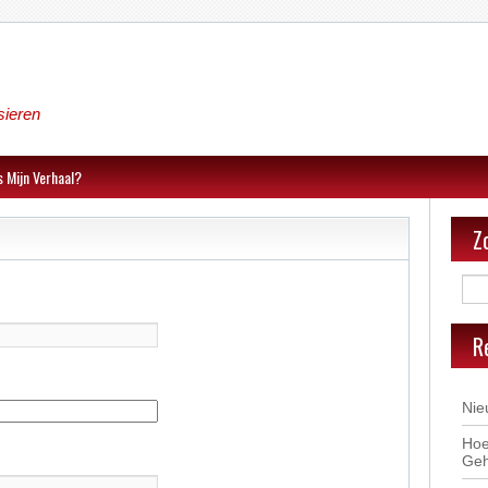
sieren
s Mijn Verhaal?
Z
R
Nie
Hoe
Geh